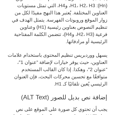
(Hn): H1، H2، H3، وH4، التي تمثل مستويات
العناوين المختلفة. يُعتبر هذا النهج مفيدًا لكل من
زوار الموقع وروبوتات الفهرسة. يتمثل الهدف في
تنظيم النصوص بعناوين رئيسية (H1) وعناوين
فرعية (H2، H3، وH4)، تتضمن الكلمة المفتاحية
الرئيسية أو مرادفاتها.
يسهل ووردبريس تنظيم المحتوى باستخدام علامات
العناوين، حيث يوفر خيارات لإضافة “عنوان 1″،
“عنوان 2″، وهكذا. إذا كان القالب المستخدم
متوافقًا مع تحسين محركات البحث، فإن العنوان
الرئيسي يُعين تلقائيًا كـ H1.
إضافة نص بديل للصور (ALT Text)
يجب أن تحتوي كل صورة على الموقع على نص