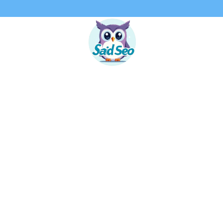
نتقل
لى
لمحتوى