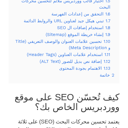
1.5
اختيار قالب ووردبريس ملائم لتحسين محركات
البحث
1.6
التحقق من إعدادات الفهرسة
1.7
تبني هيكل جيد لعناوين URL والروابط الدائمة
1.8
استخدام إضافات ال SEO
1.9
إنشاء خريطة الموقع (Sitemap)
1.10
تحسين علامات العنوان والوصف التعريفي (Title
و Meta Description)
1.11
استخدام علامات العناوين (Header Tags)
1.12
إضافة نص بديل للصور (ALT Text)
1.13
الاهتمام بجودة المحتوى
2
خاتمة
كيف تُحسّن SEO على موقع
ووردبريس الخاص بك؟
يعتمد تحسين محركات البحث (SEO) على ثلاثة